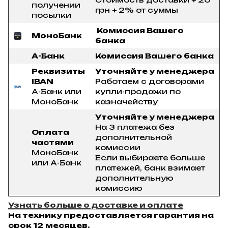
получении
грн + 2% от суммы
посылки
Комиссия Вашего
МоноБанк
банка
А-Банк
Комиссия Вашего банка
Реквизиты
Уточняйте у менеджера
IBAN
Работаем с договорами
А-Банк или
купли-продажи по
МоноБанк
казначейству
Уточняйте у менеджера
На 3 платежа без
Оплата
дополнительной
частями
комиссии
МоноБанк
Если выбираете больше
или А-Банк
платежей, банк взимает
дополнительную
комиссию
Узнать больше о доставке и оплате
На технику предоставляется гарантия на
срок 12 месяцев.