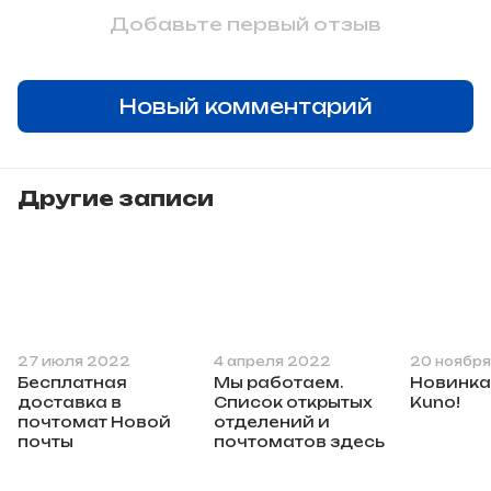
Добавьте первый отзыв
Новый комментарий
Другие записи
27 июля 2022
4 апреля 2022
20 ноября
Бесплатная
Мы работаем.
Новинка 
доставка в
Список открытых
Kuno!
почтомат Новой
отделений и
почты
почтоматов здесь