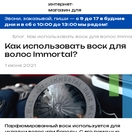
Звони, заказывай, пиши —
с 9 до 17 в будние
дни и в сб с 10:00 до 13:00 мы рядом!
Блог
Как использовать воск для волос Immor
Как использовать воск для
волос Immortal?
1 июня 2021
Парфюмированный воск используется для
укладки волос или бороды. С его помощью